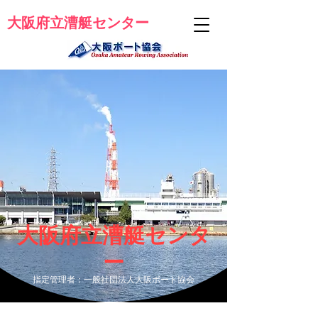
大阪府立漕艇センター
大阪府立漕艇センタ
ー
​指定管理者：一般社団法人大阪ボート協会