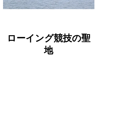
​ローイング競技の聖
地
関西では最大の漕艇コース
関西国際空港より「阪神高速４号湾岸線」を
利用して車で約２０分の好立地にあります。
浜寺ＩＣ、高石ＩＣからすぐ。
南海本線「羽衣駅」からタクシーで約７分
南海高師浜線「高師浜駅」から徒歩約２０分