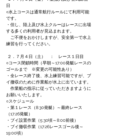
日
○水上コースは通常航行ルールにて利用可能
です。
・但し、陸上及び水上クルーはレースに出場
する多くの利用者が見込まれます。
　ご不便をおかけしますが、安全第一で水上
練習を行ってください。
 ２．７月４日（土）　：　レース１日目
○コース閉鎖時間（早朝～17:00発艇レースの
ゴールまで　※変更の可能性あり）
・全レース終了後、水上練習可能ですが、ブ
イ撤収のために作業船が水上に出ています。
　作業船の指示に従っていただきますように
お願いいたします。
○スケジュール
・第１レース（8:30発艇）～最終レース
（17:26発艇）
・ブイ設置作業（5:30頃～8:00前後）
・ブイ撤収作業（17:26レースゴール後～
19:00頃）