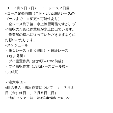
 ３．７月５日（日）　：　レース２日目
○コース閉鎖時間（早朝～13:32発艇レースの
ゴールまで　※変更の可能性あり）
・全レース終了後、水上練習可能ですが、ブ
イ撤収のために作業船が水上に出ています。
　作業船の指示に従っていただきますように
お願いいたします。
○スケジュール
・第１レース（8:30発艇）～最終レース
（13:32発艇）
・ブイ設置作業（5:30頃～8:00前後）
・ブイ撤収作業（13:32レースゴール後～
15:30頃）
＜注意事項＞
○艇の搬入・搬出作業について　：　７月３
日（金）終日　、７月５日（日）
・漕艇センター前・第5駐車場内において、
艇の積み降ろし・積み込み作業のため、多数
のトラック・トレーラーが出入りするため、